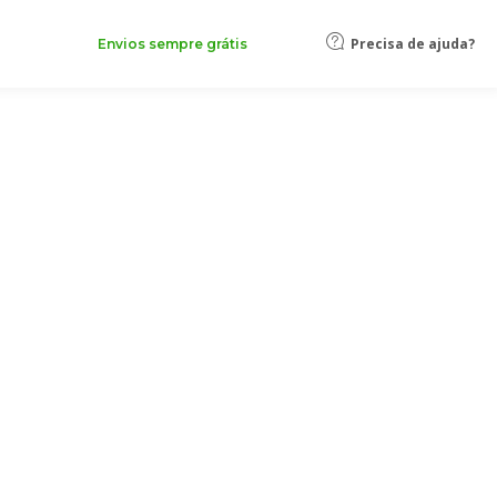
Precisa de ajuda?
Envios sempre grátis
rinting
ndições (as «
Condições
»).
é propriedade da Pixartprinting S.p.A. a socio
ália, número de IVA italiano IT04061550275,
ressão personalizada de conteúdos (que, conforme
 de direitos de terceiros), em vários formatos e