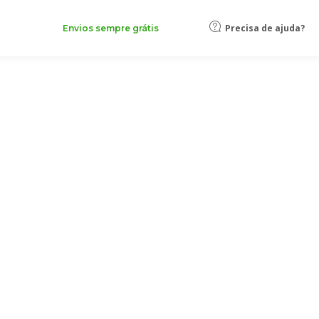
Precisa de ajuda?
Envios sempre grátis
e
modelos personalizáveis
que podem ser facilmente adaptados
m apenas alguns cliques, aumentando a sua visibilidade no
to
lhe, escolha o formato e o design que melhor representem o seu
es.